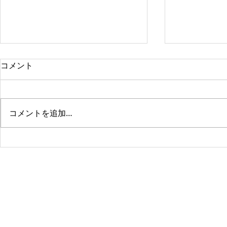
コメント
コメントを追加…
【地域感謝
【臨時休業のご案内】7月7日
(火)～9日(木)