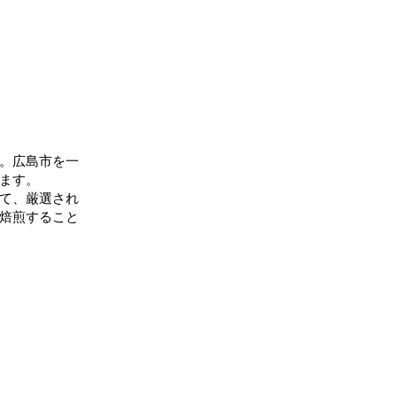
。広島市を一
ます。
て、厳選され
焙煎すること