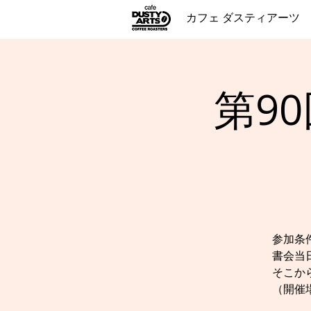
カフェ ダスティアーツ
第9
参加条
書会当
そこか
（開催