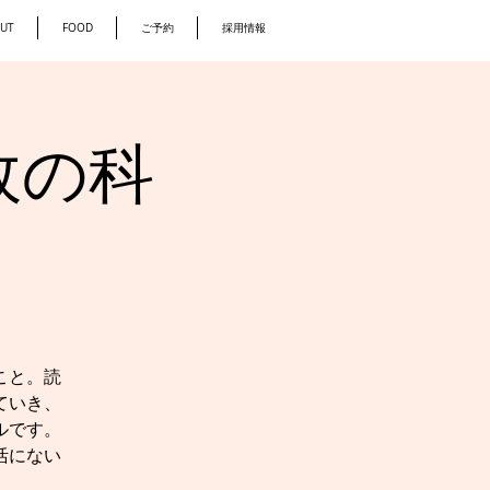
UT
FOOD
ご予約
採用情報
敗の科
こと。読
ていき、
ルです。
活にない