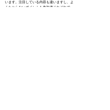
います。注目している内容も違いますし、よ
くわからないポイントも参加者それぞれで
す。一人で読んで終わるよりも、多くの視点
や気づきが得られることが、知的刺激になっ
ています。
読書はインプットですが、感想を言うことを
意識した読書はアウトプットの鍛錬になりま
す。仕事や経験に関連付けたオリジナルの感
想を考えることは、内容の理解が深くないと
できません。アウトプットする機会として、
読書会は最適です。
さらに表示
このイベントをシェア