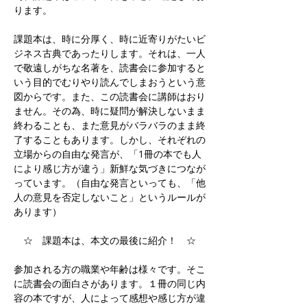
ります。
課題本は、時に分厚く、時に近寄りがたいビ
ジネス古典であったりします。それは、一人
で敬遠しがちな名著を、読書会に参加すると
いう目的でむりやり読んでしまおうという意
図からです。また、この読書会に講師はおり
ません。その為、時に疑問が解決しないまま
終わることも、また意見がバラバラのまま終
了することもあります。しかし、それぞれの
立場からの自由な発言が、「1冊の本でも人
により感じ方が違う」新鮮な気づきにつなが
っています。（自由な発言といっても、「他
人の意見を否定しないこと」というルールが
あります）
　☆　課題本は、本文の最後に紹介！　☆
参加される方の職業や年齢は様々です。そこ
に読書会の面白さがあります。１冊の同じ内
容の本ですが、人によって感想や感じ方が違