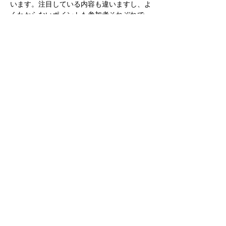
います。注目している内容も違いますし、よ
くわからないポイントも参加者それぞれで
す。一人で読んで終わるよりも、多くの視点
や気づきが得られることが、知的刺激になっ
ています。
読書はインプットですが、感想を言うことを
意識した読書はアウトプットの鍛錬になりま
す。仕事や経験に関連付けたオリジナルの感
想を考えることは、内容の理解が深くないと
できません。アウトプットする機会として、
読書会は最適です。
さらに表示
このイベントをシェア