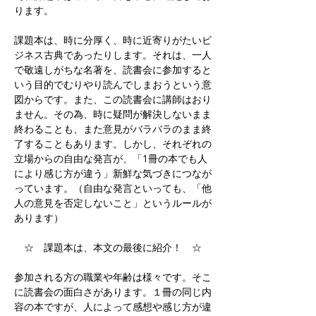
ります。
課題本は、時に分厚く、時に近寄りがたいビ
ジネス古典であったりします。それは、一人
で敬遠しがちな名著を、読書会に参加すると
いう目的でむりやり読んでしまおうという意
図からです。また、この読書会に講師はおり
ません。その為、時に疑問が解決しないまま
終わることも、また意見がバラバラのまま終
了することもあります。しかし、それぞれの
立場からの自由な発言が、「1冊の本でも人
により感じ方が違う」新鮮な気づきにつなが
っています。（自由な発言といっても、「他
人の意見を否定しないこと」というルールが
あります）
　☆　課題本は、本文の最後に紹介！　☆
参加される方の職業や年齢は様々です。そこ
に読書会の面白さがあります。１冊の同じ内
容の本ですが、人によって感想や感じ方が違